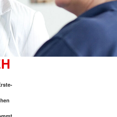
EH
rste-
chen
kommt.